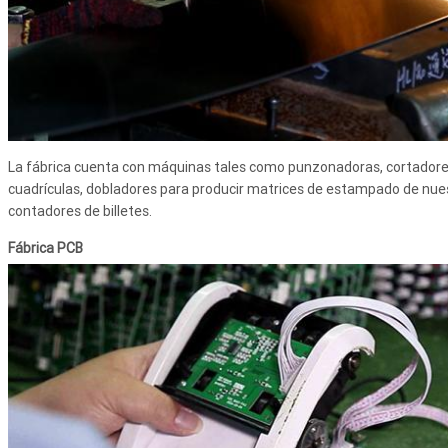
La fábrica cuenta con máquinas tales como punzonadoras, cortadores
cuadrículas, dobladores para producir matrices de estampado de nue
contadores de billetes.
Fábrica PCB