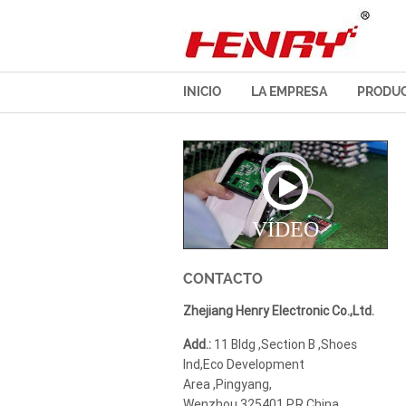
INICIO
LA EMPRESA
PRODU
VÍDEO
CONTACTO
Zhejiang Henry Electronic Co.,Ltd.
Add.:
11 Bldg ,Section B ,Shoes
Ind,Eco Development
Area ,Pingyang,
Wenzhou,325401,P,R.China