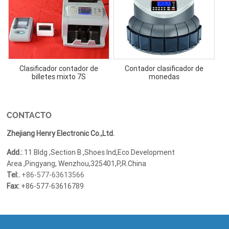
Clasificador contador de
Contador clasificador de
billetes mixto 7S
monedas
CONTACTO
Zhejiang Henry Electronic Co.,Ltd.
Add.:
11 Bldg ,Section B ,Shoes Ind,Eco Development
Area ,Pingyang, Wenzhou,325401,P,R.China
Tel:.
+86-577-63613566
Fax:
+86-577-63616789