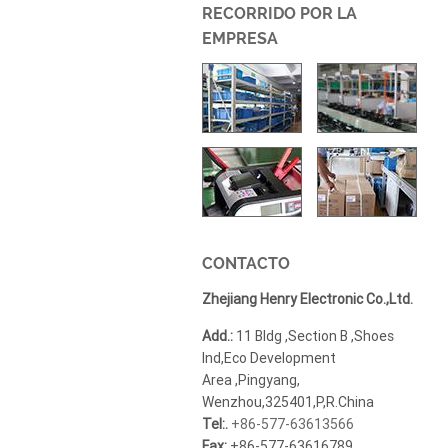
RECORRIDO POR LA
EMPRESA
CONTACTO
Zhejiang Henry Electronic Co.,Ltd.
Add.:
11 Bldg ,Section B ,Shoes
Ind,Eco Development
Area ,Pingyang,
Wenzhou,325401,P,R.China
Tel:.
+86-577-63613566
Fax:
+86-577-63616789