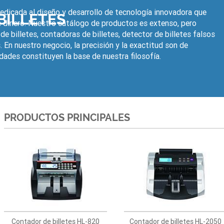
edicada al diseño y desarrollo de tecnología innovadora que
BILLETES
e dinero. Nuestro catálogo de productos es extenso, pero
e billetes, contadoras de billetes, detector de billetes falsos
 En nuestro negocio, la precisión y la exactitud son de
dades constituyen la base de nuestra filosofía.
PRODUCTOS PRINCIPALES
Contador de billetes HL-820
Contador de billetes HL-2050