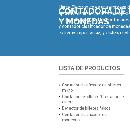
Henry Electronics es una empresa d
CONTADORA DE 
aporta soluciones para el manejo d
Y MONEDAS
incluye una variedad de contadores d
y contador clasificador de monedas.
extrema importancia, y dichas cuali
LISTA DE PRODUCTOS
Contador clasificador de billetes
mixto
Contador de billetes/Contador de
dinero
Detector de billetes falsos
Contador clasificador de
monedas