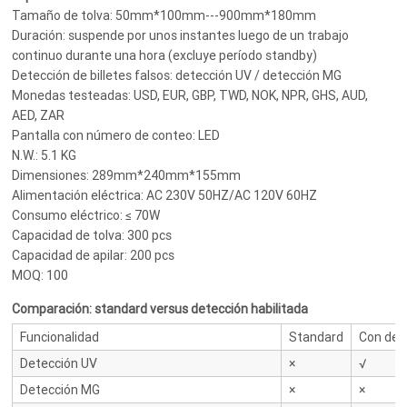
Tamaño de tolva: 50mm*100mm---900mm*180mm
Duración: suspende por unos instantes luego de un trabajo
continuo durante una hora (excluye período standby)
Detección de billetes falsos: detección UV / detección MG
Monedas testeadas: USD, EUR, GBP, TWD, NOK, NPR, GHS, AUD,
AED, ZAR
Pantalla con número de conteo: LED
N.W.: 5.1 KG
Dimensiones: 289mm*240mm*155mm
Alimentación eléctrica: AC 230V 50HZ/AC 120V 60HZ
Consumo eléctrico: ≤ 70W
Capacidad de tolva: 300 pcs
Capacidad de apilar: 200 pcs
MOQ: 100
Comparación: standard versus detección habilitada
Funcionalidad
Standard
Con det
Detección UV
×
√
Detección MG
×
×