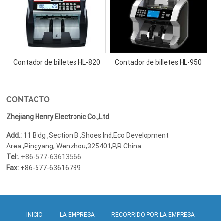
Contador de billetes HL-820
Contador de billetes HL-950
CONTACTO
Zhejiang Henry Electronic Co.,Ltd.
Add.:
11 Bldg ,Section B ,Shoes Ind,Eco Development
Area ,Pingyang, Wenzhou,325401,P,R.China
Tel:.
+86-577-63613566
Fax:
+86-577-63616789
INICIO
LA EMPRESA
RECORRIDO POR LA EMPRESA