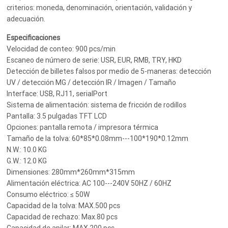
criterios: moneda, denominación, orientación, validación y
adecuación.
Especificaciones
Velocidad de conteo: 900 pcs/min
Escaneo de número de serie: USR, EUR, RMB, TRY, HKD
Detección de billetes falsos por medio de 5-maneras: detección
UV / detección MG / detección IR / Imagen / Tamaño
Interface: USB, RJ11, serialPort
Sistema de alimentación: sistema de fricción de rodillos
Pantalla: 3.5 pulgadas TFT LCD
Opciones: pantalla remota / impresora térmica
Tamaño de la tolva: 60*85*0.08mm---100*190*0.12mm
N.W.: 10.0 KG
G.W.: 12.0 KG
Dimensiones: 280mm*260mm*315mm
Alimentación eléctrica: AC 100---240V 50HZ / 60HZ
Consumo eléctrico: ≤ 50W
Capacidad de la tolva: MAX.500 pcs
Capacidad de rechazo: Max.80 pcs
Capacidad de apilar: MAX.200 pcs