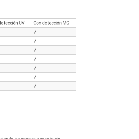
detección UV
Con detección MG
√
√
√
√
√
√
√
ienda, se apague y se re inicie