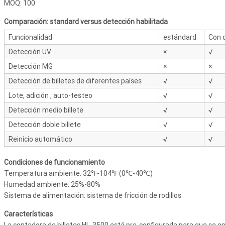
MOQ: 100
Comparación: standard versus detección habilitada
Funcionalidad
estándard
Con 
Detección UV
×
√
Detección MG
×
×
Detección de billetes de diferentes países
√
√
Lote, adición , auto-testeo
√
√
Detección medio billete
√
√
Detección doble billete
√
√
Reinicio automático
√
√
Condiciones de funcionamiento
Temperatura ambiente: 32℉-104℉ (0℃-40℃)
Humedad ambiente: 25%-80%
Sistema de alimentación: sistema de fricción de rodillos
Características
La contadora de billetes HL-3500 está pre-configurada para que se enc