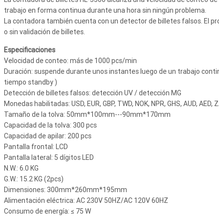
trabajo en forma continua durante una hora sin ningún problema.
La contadora también cuenta con un detector de billetes falsos. El p
o sin validación de billetes.
Especificaciones
Velocidad de conteo: más de 1000 pcs/min
Duración: suspende durante unos instantes luego de un trabajo conti
tiempo standby )
Detección de billetes falsos: detección UV / detección MG
Monedas habilitadas: USD, EUR, GBP, TWD, NOK, NPR, GHS, AUD, AED, 
Tamaño de la tolva: 50mm*100mm---90mm*170mm
Capacidad de la tolva: 300 pcs
Capacidad de apilar: 200 pcs
Pantalla frontal: LCD
Pantalla lateral: 5 dígitos LED
N.W.: 6.0 KG
G.W.: 15.2 KG (2pcs)
Dimensiones: 300mm*260mm*195mm
Alimentación eléctrica: AC 230V 50HZ/AC 120V 60HZ
Consumo de energía: ≤ 75 W