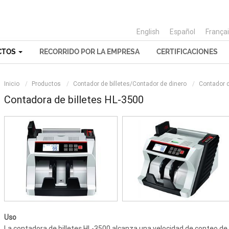
English
Español
França
CTOS
RECORRIDO POR LA EMPRESA
CERTIFICACIONES
Inicio
Productos
Contador de billetes/Contador de dinero
Contador d
Contadora de billetes HL-3500
Uso
La contadora de billetes HL-3500 alcanza una velocidad de conteo de