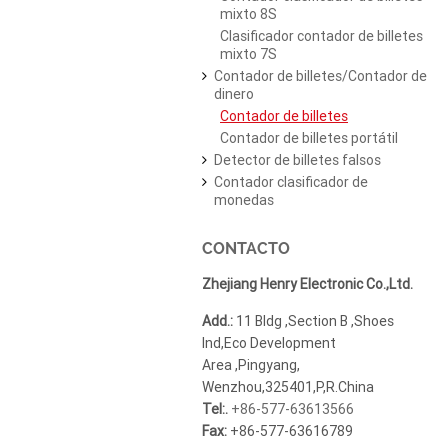
mixto 8S
Clasificador contador de billetes
mixto 7S
Contador de billetes/Contador de
dinero
Contador de billetes
Contador de billetes portátil
Detector de billetes falsos
Contador clasificador de
monedas
CONTACTO
Zhejiang Henry Electronic Co.,Ltd.
Add.:
11 Bldg ,Section B ,Shoes
Ind,Eco Development
Area ,Pingyang,
Wenzhou,325401,P,R.China
Tel:.
+86-577-63613566
Fax:
+86-577-63616789