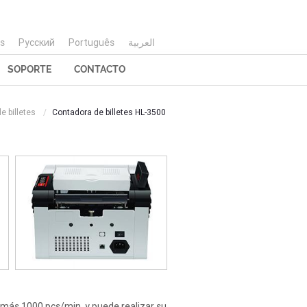
is
Русский
Português
العربية
SOPORTE
CONTACTO
e billetes
Contadora de billetes HL-3500
 más 1000 pcs/min, y puede realizar su