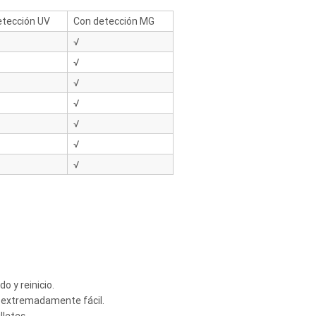
etección UV
Con detección MG
√
√
√
√
√
√
√
o y reinicio.
a extremadamente fácil.
letes.