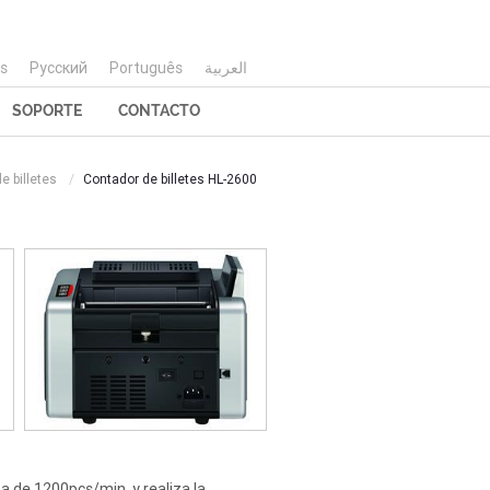
is
Русский
Português
العربية
SOPORTE
CONTACTO
e billetes
Contador de billetes HL-2600
a de 1200pcs/min, y realiza la