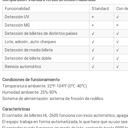
Funcionalidad
Standard
Con d
Detección UV
×
√
Detección MG
×
×
Detección de billetes de distintos países
√
√
Lote, adición , auto-chequeo
√
√
Detección de medio billete
√
√
Detección de billete doble
√
√
Reinicio automático
√
√
Condiciones de funcionamiento
Temperatura ambiente: 32℉-104℉ (0℃-40℃)
Humedad ambiente: 25%-80%
Sistema de alimentación: sistema de fricción de rodillos.
Características
El contador de billetes HL-2600 funciona con inicio automático, apagad
El equipo trabaja en forma automatizada, lo que hace que su uso se
El contador puede funcionar en modo de lote, contando hasta 9999 bil