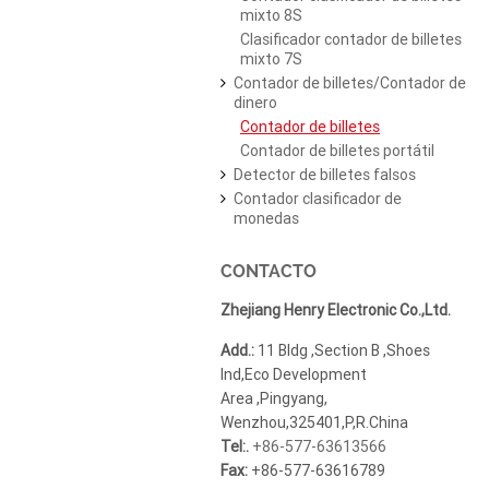
mixto 8S
Clasificador contador de billetes
mixto 7S
Contador de billetes/Contador de
dinero
Contador de billetes
Contador de billetes portátil
Detector de billetes falsos
Contador clasificador de
monedas
CONTACTO
Zhejiang Henry Electronic Co.,Ltd.
Add.:
11 Bldg ,Section B ,Shoes
Ind,Eco Development
Area ,Pingyang,
Wenzhou,325401,P,R.China
Tel:.
+86-577-63613566
Fax:
+86-577-63616789