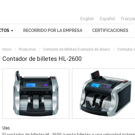
English
Español
França
CTOS
RECORRIDO POR LA EMPRESA
CERTIFICACIONES
Inicio
Productos
Contador de billetes/Contador de dinero
Contador d
Contador de billetes HL-2600
Uso
El contador de billetes HL-2600 cuenta billetes a una velocidad máxim