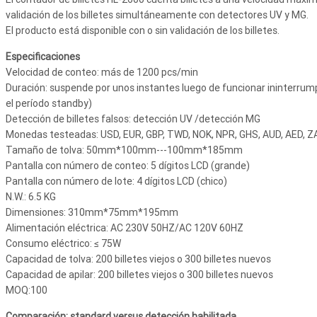
validación de los billetes simultáneamente con detectores UV y MG.
El producto está disponible con o sin validación de los billetes.
Especificaciones
Velocidad de conteo: más de 1200 pcs/min
Duración: suspende por unos instantes luego de funcionar ininterru
el período standby)
Detección de billetes falsos: detección UV /detección MG
Monedas testeadas: USD, EUR, GBP, TWD, NOK, NPR, GHS, AUD, AED, Z
Tamaño de tolva: 50mm*100mm---100mm*185mm
Pantalla con número de conteo: 5 dígitos LCD (grande)
Pantalla con número de lote: 4 dígitos LCD (chico)
N.W.: 6.5 KG
Dimensiones: 310mm*75mm*195mm
Alimentación eléctrica: AC 230V 50HZ/AC 120V 60HZ
Consumo eléctrico: ≤ 75W
Capacidad de tolva: 200 billetes viejos o 300 billetes nuevos
Capacidad de apilar: 200 billetes viejos o 300 billetes nuevos
MOQ:100
Comparación: standard versus detección habilitada